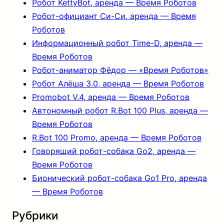
Робот KettyBot, аренда — Время Роботов
Робот-официант Си-Си, аренда — Время
Роботов
Информационный робот Time-D, аренда —
Время Роботов
Робот-аниматор Фёдор — «Время Роботов»
Робот Алёша 3.0, аренда — Время Роботов
Promobot V.4, аренда — Время Роботов
Автономный робот R.Bot 100 Plus, аренда —
Время Роботов
R.Bot 100 Promo, аренда — Время Роботов
Говорящий робот-собака Go2, аренда —
Время Роботов
Бионический робот-собака Go1 Pro, аренда
— Время Роботов
Рубрики