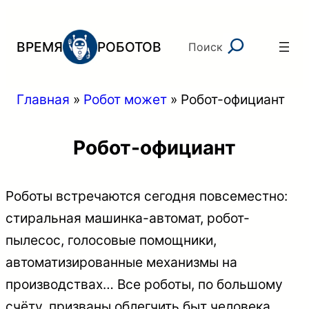
Перейти
к
Поиск
ВРЕМЯ
РОБОТОВ
Поиск
содержимому
Главная
»
Робот может
»
Робот-официант
Робот-официант
Роботы встречаются сегодня повсеместно:
стиральная машинка-автомат, робот-
пылесос, голосовые помощники,
автоматизированные механизмы на
производствах… Все роботы, по большому
счёту, призваны облегчить быт человека,