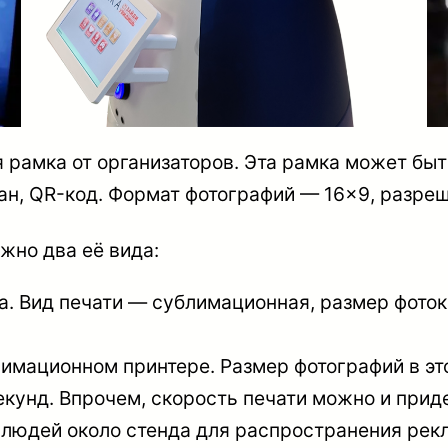
рамка от организаторов. Эта рамка может быт
ан, QR-код. Формат фотографий — 16×9, разре
ожно два её вида:
та. Вид печати — сублимационная, размер фоток
имационном принтере. Размер фотографий в эт
екунд. Впрочем, скорость печати можно и прид
е людей около стенда для распространения ре