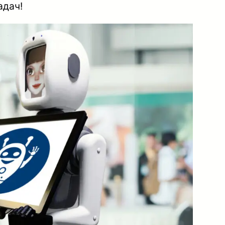
адач!