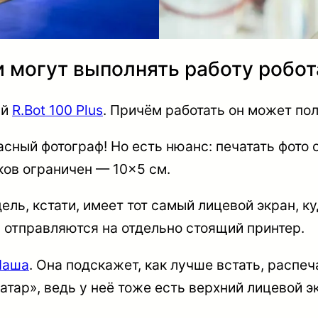
 могут выполнять работу робо
ый
R.Bot 100 Plus
. Причём работать он может по
сный фотограф! Но есть нюанс: печатать фото 
ков ограничен — 10×5 см.
дель, кстати, имеет тот самый лицевой экран, 
и отправляются на отдельно стоящий принтер.
Маша
. Она подскажет, как лучше встать, распе
тар», ведь у неё тоже есть верхний лицевой э