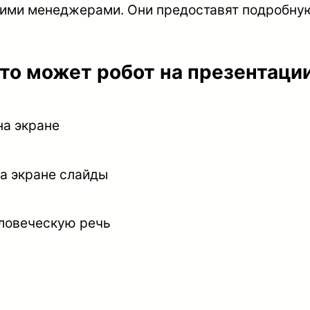
шими менеджерами. Они предоставят подробну
то может робот на презентаци
на экране
а экране слайды
ловеческую речь