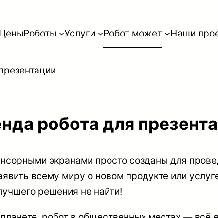
Цены
Роботы
Услуги
Робот может
Наши про
 презентации
нда робота для презент
нсорными экранами просто созданы для прове
явить всему миру о новом продукте или услуге
о лучшего решения не найти!
по планете, робот в общественных местах — всё