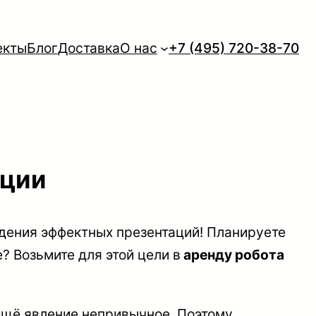
екты
Блог
Доставка
О нас
+7 (495) 720-38-70
ации
дения эффектных презентаций! Планируете
? Возьмите для этой цели в
аренду робота
 ещё явление непривычное. Поэтому