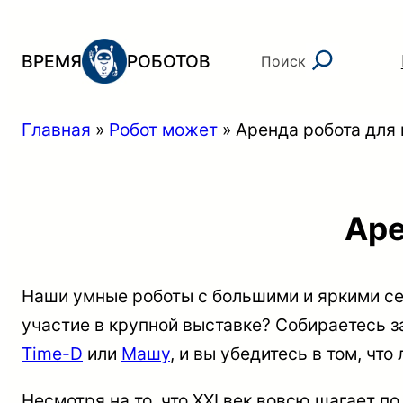
Перейти
к
Поиск
ВРЕМЯ
РОБОТОВ
Поиск
содержимому
Главная
»
Робот может
»
Аренда робота для
Аре
Наши умные роботы с большими и яркими се
участие в крупной выставке? Собираетесь за
Time-D
или
Машу
, и вы убедитесь в том, чт
Несмотря на то, что XXI век вовсю шагает 