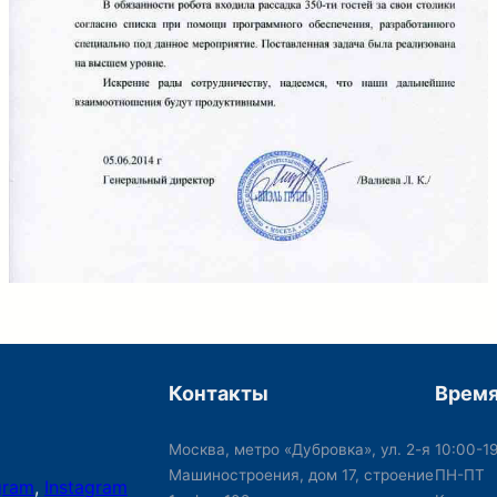
Контакты
Время
Москва, метро «Дубровка», ул. 2-я
10:00-1
Машиностроения, дом 17, строение
ПН-ПТ
gram
,
Instagram