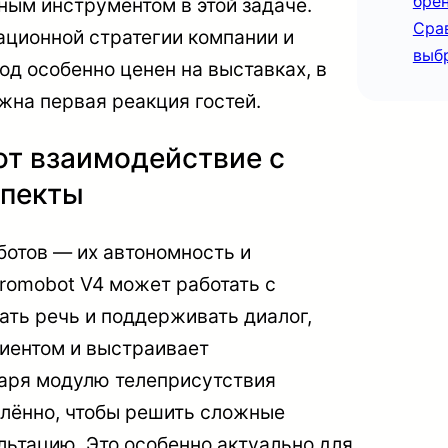
бре
ным инструментом в этой задаче.
Сра
ационной стратегии компании и
выбр
од особенно ценен на выставках, в
ажна первая реакция гостей.
т взаимодействие с
спекты
отов — их автономность и
romobot V4 может работать с
ть речь и поддерживать диалог,
иентом и выстраивает
аря модулю телеприсутствия
алённо, чтобы решить сложные
ьтацию. Это особенно актуально для