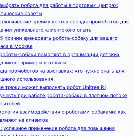
выбрать робота для работы в торговых центрах:
ктические советы
нологические преимущества аренды промоботов для
дания уникального клиентского опыта
5 причин арендовать робота-собаку для вашего
неса в Москве
 роботы-собаки помогают в организации детских
здников: примеры и отзывы
да промоботов на выставках: что нужно знать для
ешного использования
е трюки может выполнять робот Unitree R1
учесть при работе робота-собаки в плотном потоке
етителей
хология взаимодействия с роботами-собаками: как
влияют на клиентов
с: успешное применение робота для повышения