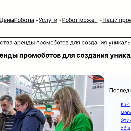
Цены
Роботы
Услуги
Робот может
Наши про
тва аренды промоботов для создания уникальн
енды промоботов для создания уника
Последн
Как
мер
Эти
общ