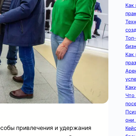
Как 
пра
Тех
соз
Топ-
биз
Как
пра
Арен
усп
Каки
Что 
пос
Пси
они 
особы привлечения и удержания
Кей