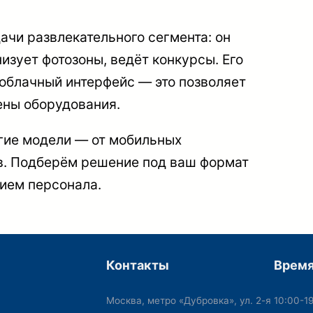
ачи развлекательного сегмента: он
изует фотозоны, ведёт конкурсы. Его
облачный интерфейс — это позволяет
ены оборудования.
гие модели — от мобильных
в. Подберём решение под ваш формат
ием персонала.
Контакты
Время
Москва, метро «Дубровка», ул. 2-я
10:00-1