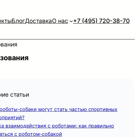
екты
Блог
Доставка
О нас
+7 (495) 720-38-70
ования
ьзования
ие статьи
 роботы-собаки могут стать частью спортивных
оприятий?
ка взаимодействия с роботами: как правильно
аться с роботом-собакой