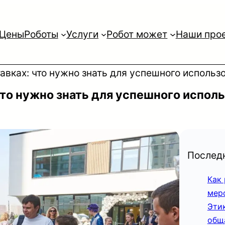
Цены
Роботы
Услуги
Робот может
Наши про
авках: что нужно знать для успешного использ
что нужно знать для успешного испол
Последн
Как
мер
Эти
общ