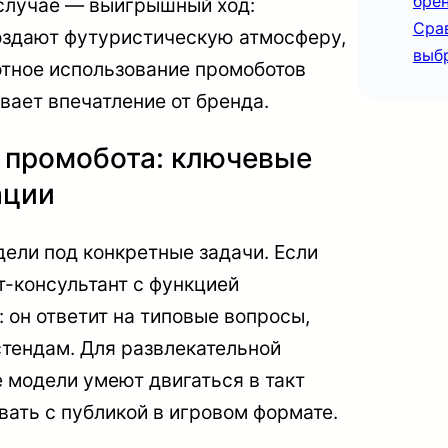
бре
случае — выигрышный ход:
Сра
оздают футуристическую атмосферу,
выбр
мотное использование промоботов
вает впечатление от бренда.
 промобота: ключевые
ации
дели под конкретные задачи. Если
т-консультант с функцией
 он ответит на типовые вопросы,
стендам. Для развлекательной
 модели умеют двигаться в такт
вать с публикой в игровом формате.