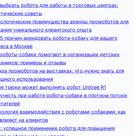
выбрать робота для работы в торговых центрах:
ктические советы
нологические преимущества аренды промоботов для
дания уникального клиентского опыта
5 причин арендовать робота-собаку для вашего
неса в Москве
 роботы-собаки помогают в организации детских
здников: примеры и отзывы
да промоботов на выставках: что нужно знать для
ешного использования
е трюки может выполнять робот Unitree R1
учесть при работе робота-собаки в плотном потоке
етителей
хология взаимодействия с роботами-собаками: как
влияют на клиентов
с: успешное применение робота для повышения