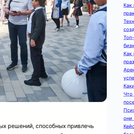
Как 
пра
Тех
соз
Топ-
биз
Как
пра
Арен
усп
Каки
Что 
пос
Пси
они 
ых решений, способных привлечь
Кей