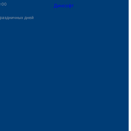
9:00
Динсофт
раздничных дней