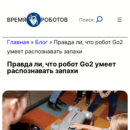
Перейти
к
Поиск
ВРЕМЯ
РОБОТОВ
Поиск
содержимому
Главная
»
Блог
»
Правда ли, что робот Go2
умеет распознавать запахи
Правда ли, что робот Go2 умеет
распознавать запахи