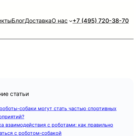
екты
Блог
Доставка
О нас
+7 (495) 720-38-70
ие статьи
 роботы-собаки могут стать частью спортивных
оприятий?
ка взаимодействия с роботами: как правильно
аться с роботом-собакой