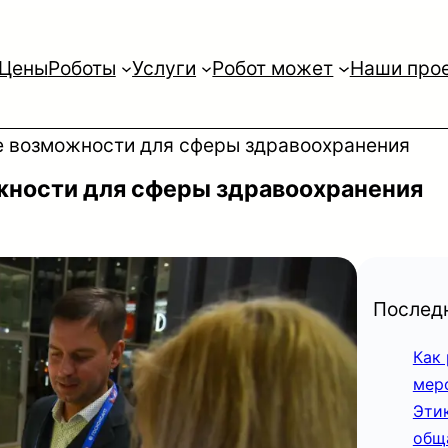
Цены
Роботы
Услуги
Робот может
Наши про
е возможности для сферы здравоохранения
жности для сферы здравоохранения
Последн
Как
мер
Эти
общ