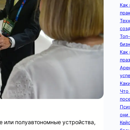
Как 
пра
Тех
соз
Топ-
биз
Как
пра
Арен
усп
Каки
Что 
пос
Пси
они 
 или полуавтономные устройства,
Кей