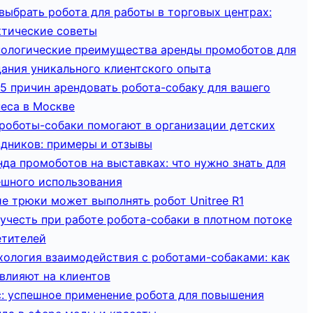
выбрать робота для работы в торговых центрах:
ктические советы
нологические преимущества аренды промоботов для
дания уникального клиентского опыта
5 причин арендовать робота-собаку для вашего
неса в Москве
 роботы-собаки помогают в организации детских
здников: примеры и отзывы
да промоботов на выставках: что нужно знать для
ешного использования
е трюки может выполнять робот Unitree R1
учесть при работе робота-собаки в плотном потоке
етителей
хология взаимодействия с роботами-собаками: как
влияют на клиентов
с: успешное применение робота для повышения