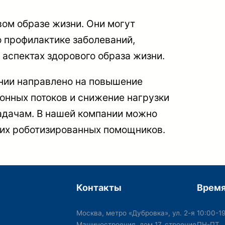
ом образе жизни. Они могут
о профилактике заболеваний,
 аспектах здорового образа жизни.
нии направлено на повышение
онных потоков и снижение нагрузки
адачам. В нашей компании можно
их роботизированных помощников.
Контакты
Время
Москва, метро «Дубровка», ул. 2-я
10:00-1
Машиностроения, дом 17, строение
ПН-ПТ