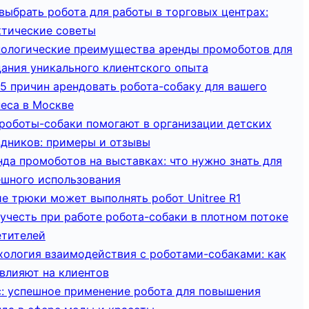
выбрать робота для работы в торговых центрах:
ктические советы
нологические преимущества аренды промоботов для
дания уникального клиентского опыта
5 причин арендовать робота-собаку для вашего
неса в Москве
 роботы-собаки помогают в организации детских
здников: примеры и отзывы
да промоботов на выставках: что нужно знать для
ешного использования
е трюки может выполнять робот Unitree R1
учесть при работе робота-собаки в плотном потоке
етителей
хология взаимодействия с роботами-собаками: как
влияют на клиентов
с: успешное применение робота для повышения