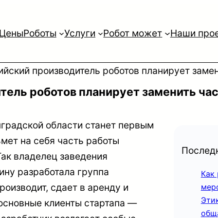
Цены
Роботы
Услуги
Робот может
Наши про
оссийский производитель роботов планирует зам
дитель роботов планирует заменить ч
нградской области станет первым
ьмет на себя часть работы
Последн
 Так владелец заведения
ину разработала группа
Как
производит, сдает в аренду и
мер
Эти
 основные клиенты стартапа —
общ