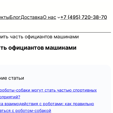
екты
Блог
Доставка
О нас
+7 (495) 720-38-70
енить часть официантов машинами
асть официантов машинами
ие статьи
 роботы-собаки могут стать частью спортивных
оприятий?
ка взаимодействия с роботами: как правильно
аться с роботом-собакой