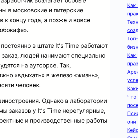
разработчик возлагает особые
Как 
ны в московские и питерские
пра
 к концу года, а позже и вовсе
Тех
обокафе».
соз
Топ-
остоянно в штате Itʼs Time работают
биз
й заказ, людей нанимают специально
Как
пра
удятся на аутсорсе. Так,
Арен
лжно «вдыхать» в железо «жизнь»,
усп
есяти человек.
Каки
Что 
шиностроения. Однако в лаборатории
пос
ы заказов у Itʼs Time нерегулярные,
Пси
роектные и производственные работы
они 
.
Кей