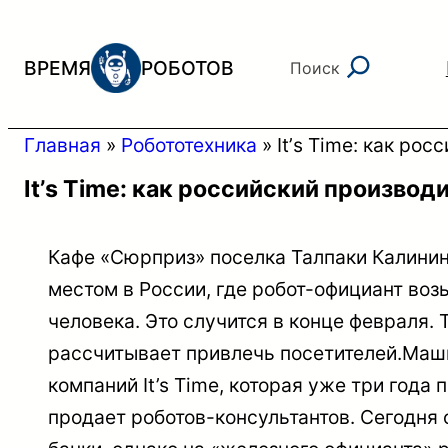
Перейти
к
Поиск
ВРЕМЯ
РОБОТОВ
Поиск
содержимому
Главная
»
Робототехника
»
Itʼs Time: как р
Itʼs Time: как российский произво
Кафе «Сюрприз» поселка Талпаки Калини
местом в России, где робот-официант воз
человека. Это случится в конце февраля.
рассчитывает привлечь посетителей.Маш
компаний It’s Time, которая уже три года 
продает роботов-консультантов. Сегодня