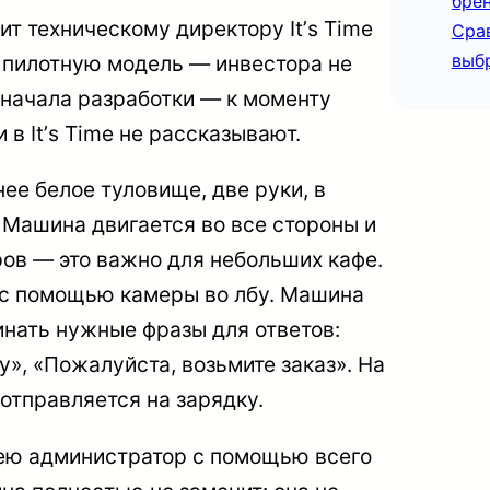
бре
т техническому директору Itʼs Time
Сра
выбр
и пилотную модель — инвестора не
е начала разработки — к моменту
 в Itʼs Time не рассказывают.
ее белое туловище, две руки, в
 Машина двигается во все стороны и
ров — это важно для небольших кафе.
а с помощью камеры во лбу. Машина
нать нужные фразы для ответов:
у», «Пожалуйста, возьмите заказ». На
 отправляется на зарядку.
 ею администратор с помощью всего