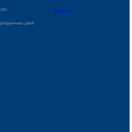
9:00
Динсофт
раздничных дней