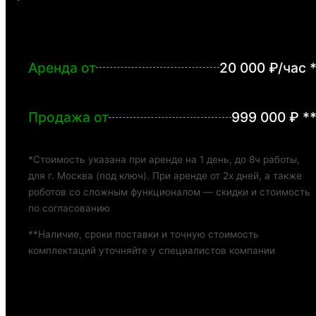
Аренда от
20 000 ₽/час 
Продажа от
999 000 ₽ *
*Стоимость указана при аренде на 1 день, до 8ч работы,
для г. Москва (под ключ). При аренде от 2х дней, а также
роботов со сложным функционалом — скидки и стоимость
по согласованию
**Наличие, сроки поставки и точную стоимость
комплектаций уточняйте у специалистов компании