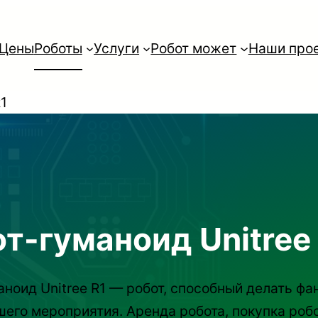
Цены
Роботы
Услуги
Робот может
Наши про
R1
т-гуманоид Unitree
аноид Unitree R1 — робот, способный делать фа
шего мероприятия. Аренда робота, покупка робо