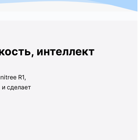
бкость, интеллект
itree R1,
 и сделает