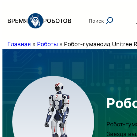
Перейти
к
Поиск
ВРЕМЯ
РОБОТОВ
Поиск
содержимому
Главная
»
Роботы
»
Робот-гуманоид Unitree 
Робо
Робот-гум
Звезда ва