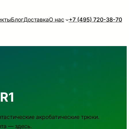
екты
Блог
Доставка
О нас
+7 (495) 720-38-70
 R1
нтастические акробатические трюки.
та — здесь.