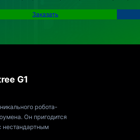
Заказать
ree G1
уникального робота-
шоумена. Он пригодится
с нестандартным